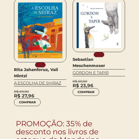
NO
Sebastian
Meschenmoser
Rita Jahanforuz, Vali
GORDON E TAPIR
Mintzi
MU
R$
59,90
A ESCOLHA DE SHIRAZ
R$
23,96
R$
4
R$
69,90
COMPRAR
R$
R$
27,96
L
COMPRAR
PROMOÇÃO: 35% de
desconto nos livros de