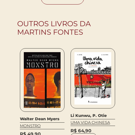
OUTROS LIVROS DA
MARTINS FONTES
Ken Kr
Li Kunwu, P. Otie
Walter Dean Myers
AS TR
UMA VIDA CHINESA
NGE
HANN
MONSTRO
R$
64,90
R$
89
R$
49,90