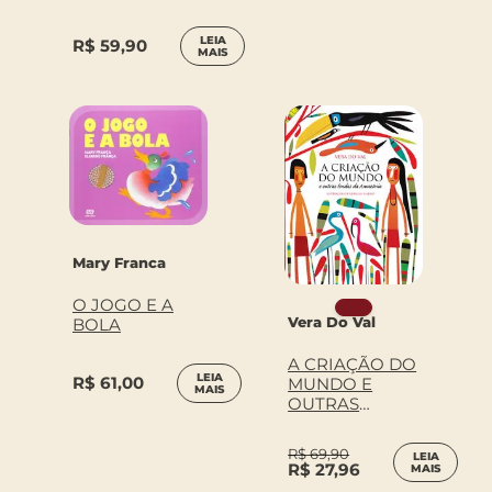
LEIA
R$
59,90
MAIS
Mary Franca
O JOGO E A
Vera Do Val
BOLA
A CRIAÇÃO DO
LEIA
R$
61,00
MUNDO E
MAIS
OUTRAS
LENDAS DA
AMAZÔNIA
R$
69,90
LEIA
R$
27,96
MAIS