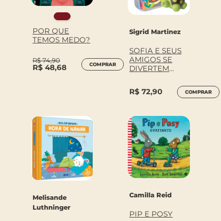
POR QUE
Sigrid Martinez
TEMOS MEDO?
SOFIA E SEUS
AMIGOS SE
R$
74,90
COMPRAR
R$
48,68
DIVERTEM
DEBAIXO D???
ÁGUA
R$
72,90
COMPRAR
Camilla Reid
Melisande
Luthninger
PIP E POSY