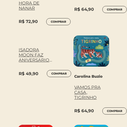
HORA DE
NANAR
R$
64,90
COMPRAR
R$
72,90
COMPRAR
ISADORA
MOON FAZ
ANIVERSARIO
–
CONVENCIONA
R$
49,90
COMPRAR
L
Carolina Buzio
VAMOS PRA
CASA,
TIGRINHO
R$
64,90
COMPRAR