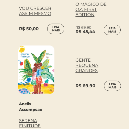
O MÁGICO DE
VOU CRESCER
OZ: FIRST
ASSIM MESMO
EDITION
R$
69,90
LEIA
R$
50,00
LEIA
MAIS
R$
45,44
MAIS
GENTE
PEQUENA,
GRANDES
SONHOS –
ALBERT
LEIA
R$
69,90
EINSTEIN
MAIS
Anelis
Assumpcao
SERENA
FINITUDE