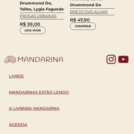
AL
CANTO
Drummond De,
Drummond De
R$
12
Telles, Lygia Fagunde
BREJO DAS ALMAS
PROSAS URBANAS
LEIA 
R$
47,90
R$
59,00
COMPRAR
LEIA MAIS
Yo
LIVROS
MANDARINAS ESTÃO LENDO
A LIVRARIA MANDARINA
AGENDA