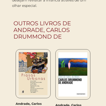
desejam revisitar a infancia atraves de um
olhar especial.
OUTROS LIVROS DE
ANDRADE, CARLOS
DRUMMOND DE
os
Andrad
e
Drum
Andrade, Carlos
Andrade, Carlos