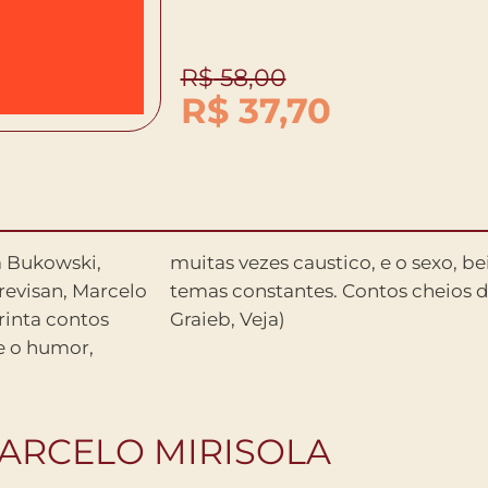
R$
58,00
R$
37,70
a Bukowski,
rversao, sao
revisan, Marcelo
 humor. (Carlos
trinta contos
Graieb, Veja)
e o humor,
ARCELO MIRISOLA