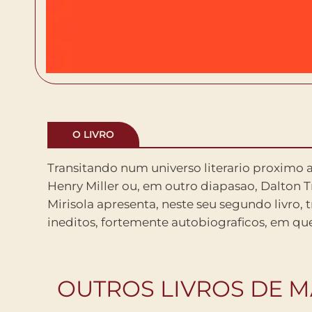
O LIVRO
Transitando num universo literario proximo 
muitas vezes caustico, e o sexo, beirando a pe
Henry Miller ou, em outro diapasao, Dalton T
temas constantes. Contos cheios de forca e
Mirisola apresenta, neste seu segundo livro, 
ineditos, fortemente autobiograficos, em qu
OUTROS LIVROS DE M