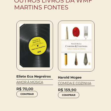
OUTROS LIVROS DA WMF
MARTINS FONTES
65
R$
69
COM
Eliete Eca Negreiros
Harold Mcgee
AMOR À MÚSICA
COMIDA E COZINHA
R$
70,00
R$
159,90
COMPRAR
COMPRAR