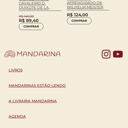
APRENDIZADO DE
CAVALEIRO D.
R$
69
WILHELM MEISTER
QUIXOTE DE LA
MANCHA
COM
R$
124,00
R$
149,00
R$
89,40
COMPRAR
COMPRAR
Yo
LIVROS
MANDARINAS ESTÃO LENDO
A LIVRARIA MANDARINA
AGENDA