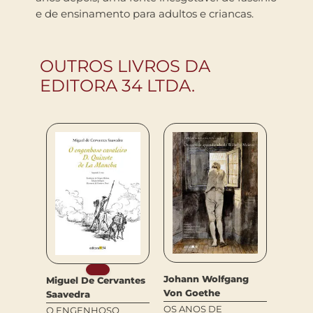
e de ensinamento para adultos e criancas.
OUTROS LIVROS DA
EDITORA 34 LTDA.
Johann Wolfgang
Miguel De Cervantes
i
Voltai
Von Goethe
Saavedra
H DO
CÂNDI
OS ANOS DE
O ENGENHOSO
OTIMI