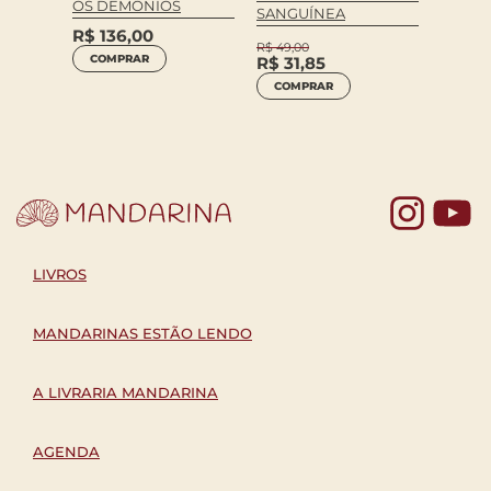
OS DEMÔNIOS
Tchek
IA
SANGUÍNEA
R$
136,00
O BEI
R$
49,00
HISTÓ
COMPRAR
R$
31,85
R$
76
COMPRAR
COM
Yo
LIVROS
MANDARINAS ESTÃO LENDO
A LIVRARIA MANDARINA
AGENDA