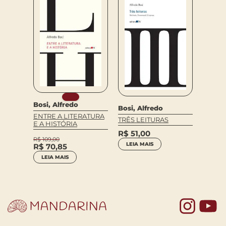
Bosi, Alfredo
Bosi, Alfredo
ENTRE A LITERATURA
TRÊS LEITURAS
E A HISTÓRIA
R$
51,00
R$
109,00
LEIA MAIS
R$
70,85
LEIA MAIS
Yo