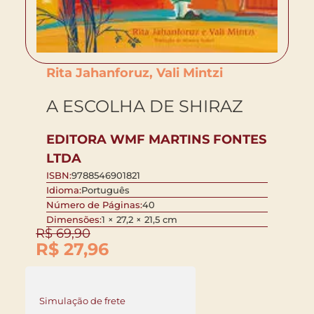
Rita Jahanforuz, Vali Mintzi
A ESCOLHA DE SHIRAZ
EDITORA WMF MARTINS FONTES
LTDA
ISBN:
9788546901821
Idioma:
Português
Número de Páginas:
40
Dimensões:
1 × 27,2 × 21,5 cm
R$
69,90
R$
27,96
Simulação de frete