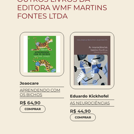
EDITORA WMF MARTINS
FONTES LTDA
Joaocare
APRENDENDO COM
OS BICHOS
Eduardo Kickhofel
Jurge
R$
64,90
AS NEUROCIÊNCIAS
TEORI
COMPRAR
R$
44,90
COMUN
VOL. 2
COMPRAR
R$
10
COM