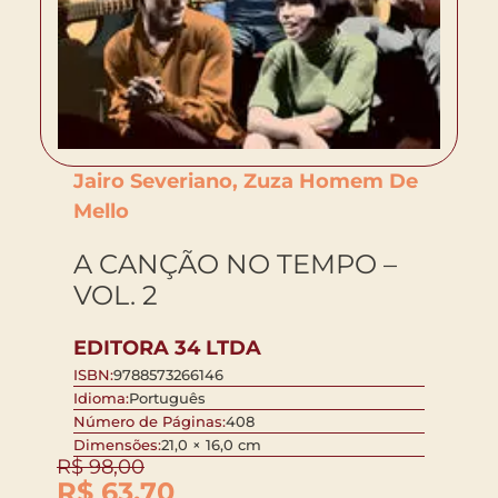
Jairo Severiano, Zuza Homem De
Mello
A CANÇÃO NO TEMPO –
VOL. 2
EDITORA 34 LTDA
ISBN:
9788573266146
Idioma:
Português
Número de Páginas:
408
Dimensões:
21,0 × 16,0 cm
R$
98,00
R$
63,70