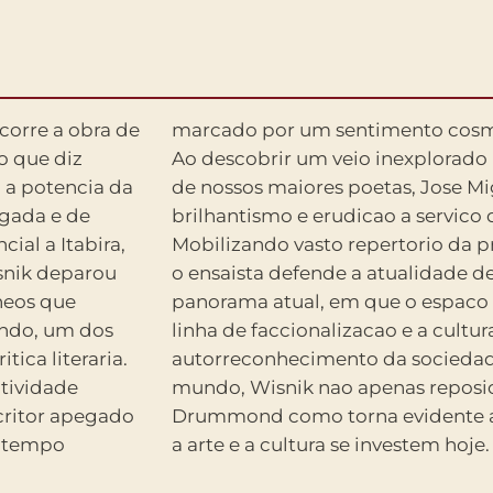
rcorre a obra de
o vasto mundo.
o que diz
a sobre um
a a potencia da
isnik pos seu
gada e de
o critica.
al a Itabira,
drummondiana,
snik deparou
iteratura no
neos que
contra em
ndo, um dos
ser baliza de
tica literaria.
aquinacao do
atividade
 obra de
critor apegado
olitica de que
o tempo
a arte e a cultura se investem hoje.