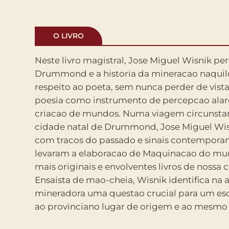
O LIVRO
Neste livro magistral, Jose Miguel Wisnik pe
marcado por um sentimento cosmopolita d
Drummond e a historia da mineracao naquil
Ao descobrir um veio inexplorado pela bibliografi
respeito ao poeta, sem nunca perder de vist
de nossos maiores poetas, Jose Miguel W
poesia como instrumento de percepcao alar
brilhantismo e erudicao a servico da imaginaca
criacao de mundos. Numa viagem circunstanci
Mobilizando vasto repertorio da producao 
cidade natal de Drummond, Jose Miguel Wi
o ensaista defende a atualidade dessa l
com tracos do passado e sinais contempora
panorama atual, em que o espaco publico se en
levaram a elaboracao de Maquinacao do mu
linha de faccionalizacao e a cultura deixou de 
mais originais e envolventes livros de nossa cri
autorreconhecimento da sociedade. Com M
Ensaista de mao-cheia, Wisnik identifica na 
mundo, Wisnik nao apenas reposiciona a
mineradora uma questao crucial para um es
Drummond como torna evidente a dimensao p
ao provinciano lugar de origem e ao mesm