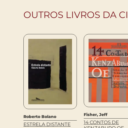
OUTROS LIVROS DA C
Fisher, Jeff
Roberto Bolano
VIDA
14 CONTOS DE
ESTRELA DISTANTE
KENZABURO OE