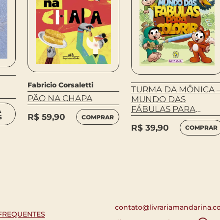
Fabricio Corsaletti
TURMA DA MÔNICA 
PÃO NA CHAPA
MUNDO DAS
FÁBULAS PARA
A
R$
59,90
COMPRAR
S
COLORIR
R$
39,90
COMPRAR
contato@livrariamandarina.c
FREQUENTES