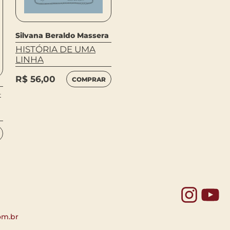
Silvana Beraldo Massera
HISTÓRIA DE UMA
LINHA
R$
56,00
COMPRAR
POSSO BRINCAR
–
TAMBÉM? (NOVA
EDIÇÃO)
R$
49,90
COMPRAR
Yo
om.br