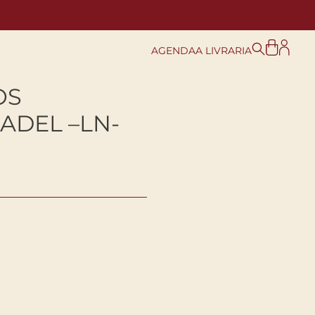
AGENDA
A LIVRARIA
OS
ADEL –LN-