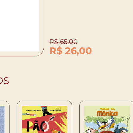
R$
65,00
R$
26,00
OS