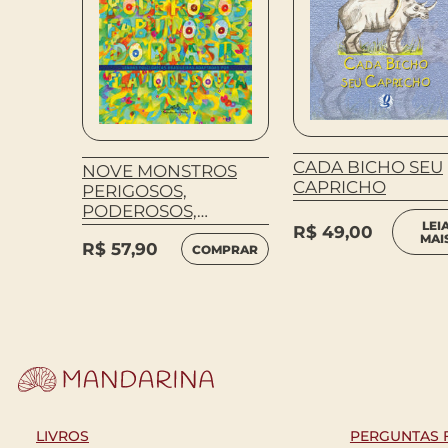
rco
E
HO?
CADA BICHO SEU
NOVE MONSTROS
CAPRICHO
PERIGOSOS,
MPRAR
PODEROSOS,
LEI
FABULOSOS DO
R$
49,00
MAI
R$
57,90
BRASIL
COMPRAR
LIVROS
PERGUNTAS 