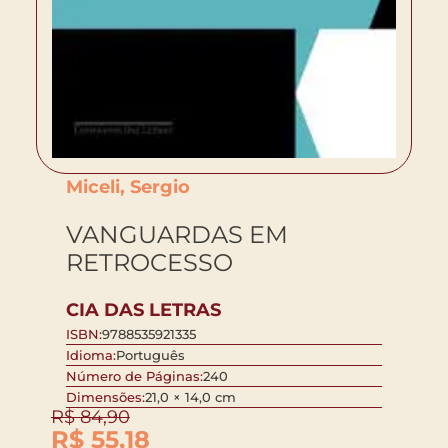
Miceli, Sergio
VANGUARDAS EM
RETROCESSO
CIA DAS LETRAS
ISBN:
9788535921335
Idioma:
Português
Número de Páginas:
240
Dimensões:
21,0 × 14,0 cm
R$
84,90
R$
55,18