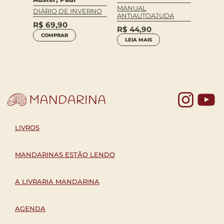
Will M
MANUAL
DIÁRIO DE INVERNO
 EM
MABEL
ANTIAUTOAJUDA
CIDAD
R$
69,90
(VOL. 2
R$
44,90
COMPRAR
R$
59
LEIA MAIS
COM
Yo
LIVROS
MANDARINAS ESTÃO LENDO
A LIVRARIA MANDARINA
AGENDA