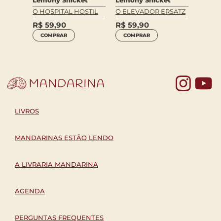
Lemony Snicket
GÔNEA
O ELEVADOR ERSATZ
MAU 
O HOSPITAL HOSTIL
R$
59,90
R$
59
R$
59,90
COMPRAR
COM
COMPRAR
Yo
LIVROS
MANDARINAS ESTÃO LENDO
A LIVRARIA MANDARINA
AGENDA
PERGUNTAS FREQUENTES