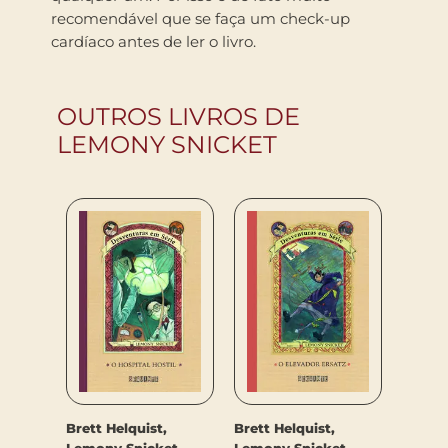
recomendável que se faça um check-up
cardíaco antes de ler o livro.
OUTROS LIVROS DE
LEMONY SNICKET
et
Brett Helquist,
Brett H
Brett Helquist,
Lemony Snicket
Lemon