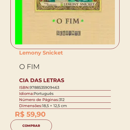
Lemony Snicket
O FIM
CIA DAS LETRAS
ISBN:
9788535909463
Idioma:
Português
Número de Páginas:
312
Dimensões:
18,5 × 12,5 cm
R$
59,90
COMPRAR