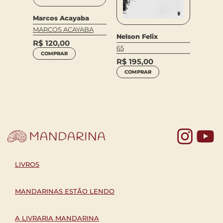
Marcos Acayaba
MARCOS ACAYABA
O
Andre
Nelson Felix
R$
120,00
sponvi
65
COMPRAR
DICIO
R$
195,00
FILOS
COMPRAR
R$
12
COM
Yo
LIVROS
MANDARINAS ESTÃO LENDO
A LIVRARIA MANDARINA