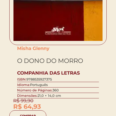
Misha Glenny
O DONO DO MORRO
COMPANHIA DAS LETRAS
ISBN:
9788535927375
Idioma:
Português
Número de Páginas:
360
Dimensões:
21,0 × 14,0 cm
R$
99,90
R$
64,93
COMPRAR