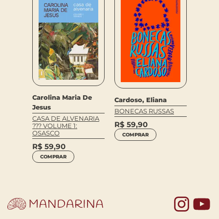
Sergio
Carolina Maria De
Cardoso, Eliana
ett
INTELE
Jesus
BONECAS RUSSAS
BRASI
CASA DE ALVENARIA
R$
59,90
??? VOLUME 1:
R$
99
OSASCO
COMPRAR
COM
R$
59,90
COMPRAR
Yo