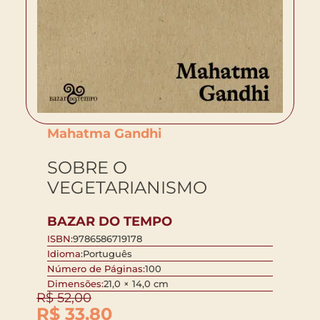
Mahatma Gandhi
SOBRE O
VEGETARIANISMO
BAZAR DO TEMPO
ISBN:
9786586719178
Idioma:
Português
Número de Páginas:
100
Dimensões:
21,0 × 14,0 cm
R$
52,00
R$
33,80