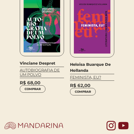
Vinciane Despret
Heloisa Buarque De
Donna
AUTOBIOGRAFIA DE
Hollanda
O MAN
UM POLVO
ESPÉC
FEMINISTA, EU?
COMPA
R$
68,00
R$
62,00
R$
75
COMPRAR
COMPRAR
COM
Yo