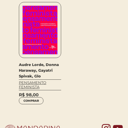
Audre Lorde, Donna
Haraway, Gayatri
Spivak, Glo
PENSAMENTO
FEMINISTA
R$
98,00
COMPRAR
Yo