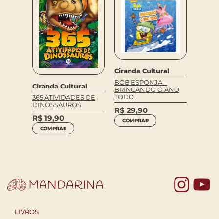
Ciranda Cultural
BOB ESPONJA –
Ciranda Cultural
al
Cirand
BRINCANDO O ANO
TODO
365 ATIVIDADES DE
DIÁRI
DINOSSAUROS
NE –
AVENT
R$
29,90
EDIÇÃ
R$
19,90
COMPRAR
R$
24
COMPRAR
COM
Yo
LIVROS