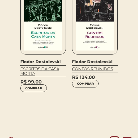
vski
Fiodor Dostoievski
Fiodor Dostoievski
Jose M
Luiz C
TE
ESCRITOS DA CASA
CONTOS REUNIDOS
MORTA
pereir
R$
124,00
R$
99,00
A GRA
COMPRAR
ESPER
COMPRAR
CELSO
R$
86,0
R$
55
COM