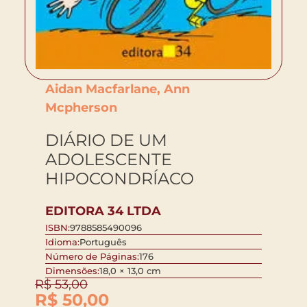
Aidan Macfarlane, Ann
Mcpherson
DIÁRIO DE UM
ADOLESCENTE
HIPOCONDRÍACO
EDITORA 34 LTDA
ISBN:
9788585490096
Idioma:
Português
Número de Páginas:
176
Dimensões:
18,0 × 13,0 cm
R$
53,00
R$
50,00