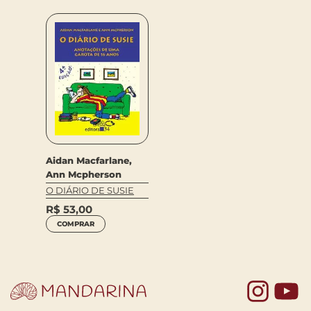
Aidan Macfarlane,
Ann Mcpherson
O DIÁRIO DE SUSIE
R$
53,00
COMPRAR
Yo