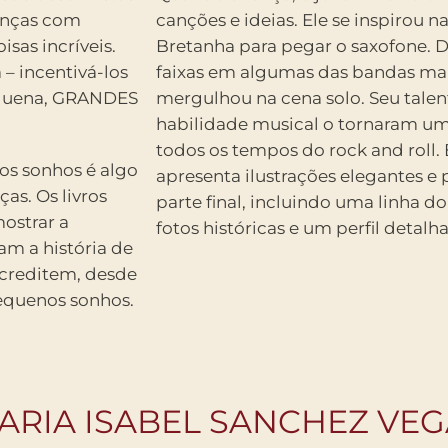
ianças com
canções e ideias. Ele se inspirou n
sas incríveis.
Bretanha para pegar o saxofone. 
– incentivá-los
faixas em algumas das bandas mai
equena, GRANDES
mergulhou na cena solo. Seu tale
habilidade musical o tornaram um 
todos os tempos do rock and roll.
ios sonhos é algo
apresenta ilustrações elegantes e p
as. Os livros
parte final, incluindo uma linha 
ostrar a
fotos históricas e um perfil detal
am a história de
acreditem, desde
pequenos sonhos.
ARIA ISABEL SANCHEZ VE