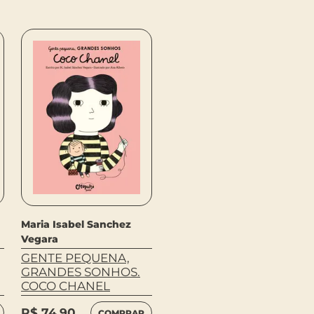
Maria Isabel Sanchez
Vegara
Maria Isabel Sanchez
GENTE PEQUENA,
Vegara
GRANDES SONHOS.
GENTE PEQUENA,
ROSA PARKS
GRANDES SONHOS.
COCO CHANEL
R$
74,90
COMPRAR
R$
74,90
COMPRAR