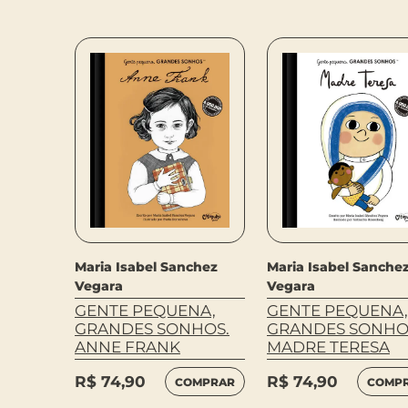
chez
Maria Isabel Sanchez
Maria Isabel Sanche
Vegara
Vegara
NA,
GENTE PEQUENA,
GENTE PEQUENA,
HOS.
GRANDES SONHOS.
GRANDES SONHO
A
ANNE FRANK
MADRE TERESA
R$
74,90
R$
74,90
MPRAR
COMPRAR
COMP