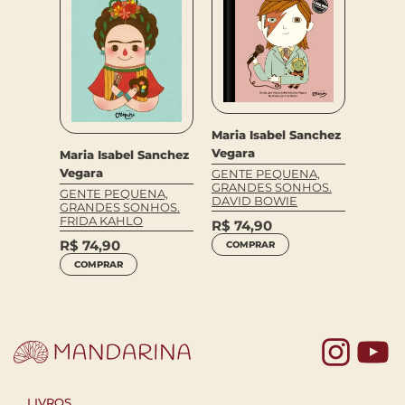
Maria Isabel Sanchez
Maria 
Vegara
Vegar
anchez
Maria Isabel Sanchez
Vegara
GENTE PEQUENA,
GENTE
GRANDES SONHOS.
GRAND
NA,
GENTE PEQUENA,
DAVID BOWIE
AYRTO
HOS.
GRANDES SONHOS.
FRIDA KAHLO
R$
74,90
R$
74
R$
74,90
COMPRAR
COM
COMPRAR
Yo
LIVROS