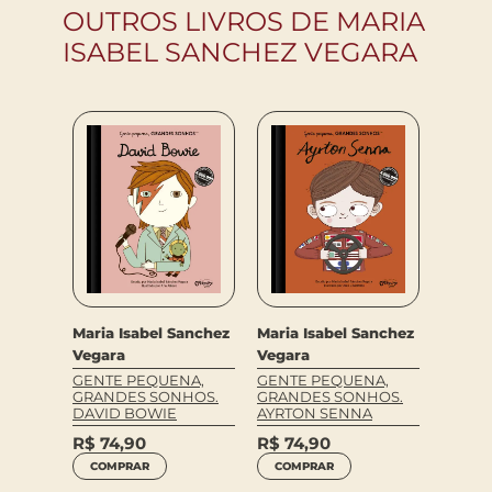
OUTROS LIVROS DE MARIA
ISABEL SANCHEZ VEGARA
Maria Isabel Sanchez
Maria Isabel Sanchez
Maria 
Vegara
Vegara
Vegar
anchez
GENTE PEQUENA,
GENTE PEQUENA,
GENTE
GRANDES SONHOS.
GRANDES SONHOS.
GRAND
NA,
DAVID BOWIE
AYRTON SENNA
MADRE
HOS.
R$
74,90
R$
74,90
R$
74
COMPRAR
COMPRAR
COM