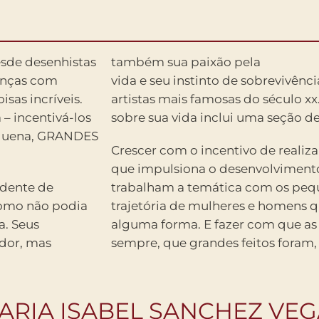
sde desenhistas
também sua paixão pela
ianças com
vida e seu instinto de sobrevivênc
sas incríveis.
artistas mais famosas do século xx.
– incentivá-los
sobre sua vida inclui uma seção de 
equena, GRANDES
Crescer com o incentivo de realiza
que impulsiona o desenvolvimento 
idente de
trabalham a temática com os peq
Como não podia
trajetória de mulheres e homens q
a. Seus
alguma forma. E fazer com que as
 dor, mas
sempre, que grandes feitos foram
ARIA ISABEL SANCHEZ VE