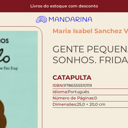
Livros do estoque com desconto
Maria Isabel Sanchez 
GENTE PEQUEN
SONHOS. FRID
CATAPULTA
ISBN:
9786555510119
Idioma:
Português
Número de Páginas:
0
Dimensões:
25,0 × 20,0 cm