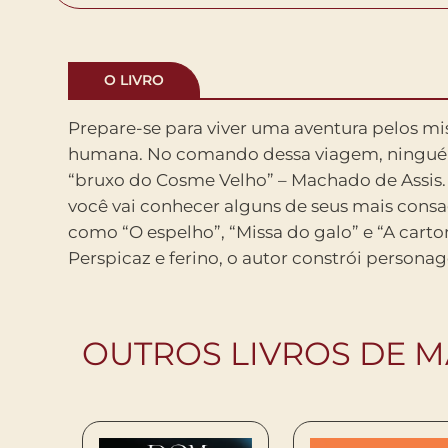
O LIVRO
Prepare-se para viver uma aventura pelos mi
intrigantes e contraditórios que qualquer s
humana. No comando dessa viagem, ningu
realidade não é mera coincidência. Pre
“bruxo do Cosme Velho” – Machado de Assis. 
entrelinhas – pois como já dizia Machado, “Eu
você vai conhecer alguns de seus mais cons
o mínimo e o escondido. Onde ninguém met
como “O espelho”, “Missa do galo” e “A cart
entra o meu, com a curiosidade estreita e a
Perspicaz e ferino, o autor constrói persona
OUTROS LIVROS DE M