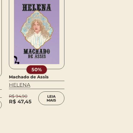
50%
Machado de Assis
Machado de Assis
HELENA
HELENA
R$
94,90
LEIA
MAIS
R$
39,90
R$
47,45
COMPRAR