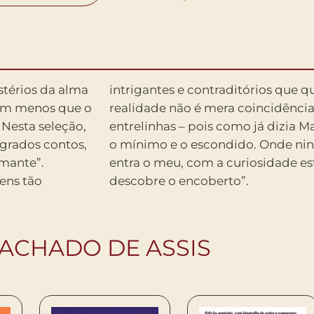
stérios da alma
emelhança com a
ém menos que o
ste atenção às
Nesta seleção,
 gosto de catar
agrados contos,
eu o nariz, aí
omante”.
guda que
gens tão
descobre o encoberto”.
ACHADO DE ASSIS