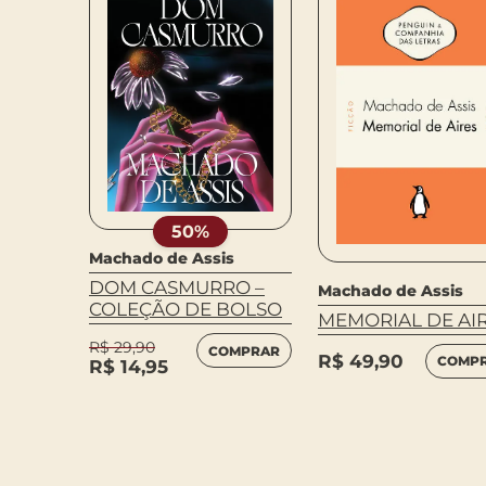
50%
Machado de Assis
DOM CASMURRO –
Machado de Assis
s
COLEÇÃO DE BOLSO
MEMORIAL DE AI
O –
RVO
R$
29,90
COMPRAR
R$
49,90
COMP
R$
14,95
MPRAR