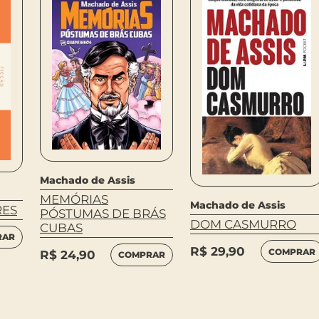
Machado de Assis
MEMÓRIAS
Machado de Assis
RES
PÓSTUMAS DE BRÁS
DOM CASMURRO
CUBAS
RAR
R$
29,90
COMPRAR
R$
24,90
COMPRAR