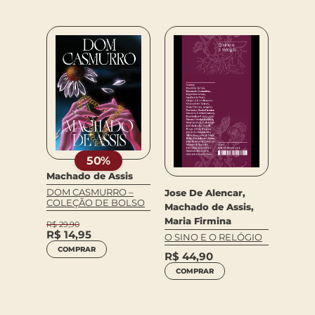
sis
M
50%
Machado de Assis
Macha
DOM CASMURRO –
Jose De Alencar,
PAI C
COLEÇÃO DE BOLSO
Machado de Assis,
R$
74
Maria Firmina
R$
29,90
COM
R$
14,95
O SINO E O RELÓGIO
COMPRAR
R$
44,90
COMPRAR