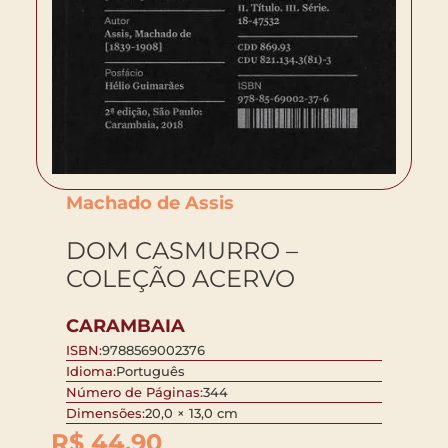
Machado de Assis
DOM CASMURRO –
COLEÇÃO ACERVO
CARAMBAIA
ISBN:
9788569002376
Idioma:
Português
Número de Páginas:
344
Dimensões:
20,0 × 13,0 cm
R$
44,90