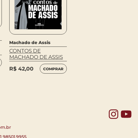
Machado de Assis
Machado de Assis
CONTOS DE
MEMORIAL DE AIRES
MACHADO DE ASSIS
R$
49,90
COMPRAR
R$
42,00
COMPRAR
Yo
om.br
11 98501.9955