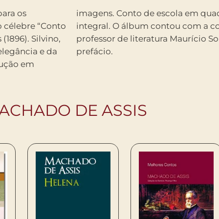
para os
o texto
 célebre “Conto
ia literária do
(1896). Silvino,
o, que assina o
legância e da
prefácio.
adução em
ACHADO DE ASSIS