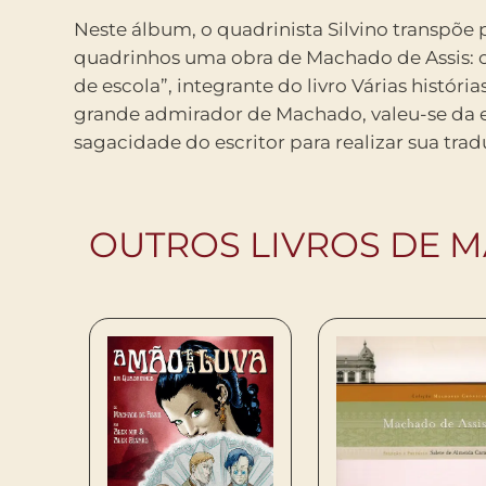
Neste álbum, o quadrinista Silvino transpõe 
imagens. Conto de escola em quadrinhos traz 
quadrinhos uma obra de Machado de Assis: o
integral. O álbum contou com a consultor
de escola”, integrante do livro Várias histórias 
professor de literatura Maurício Soares Filh
grande admirador de Machado, valeu-se da e
sagacidade do escritor para realizar sua tr
OUTROS LIVROS DE M