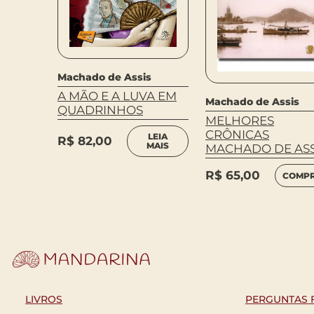
Machado de Assis
A MÃO E A LUVA EM
s
Machado de Assis
QUADRINHOS
O –
MELHORES
RVO
CRÔNICAS
LEIA
R$
82,00
MAIS
MACHADO DE ASS
MPRAR
R$
65,00
COMP
LIVROS
PERGUNTAS 