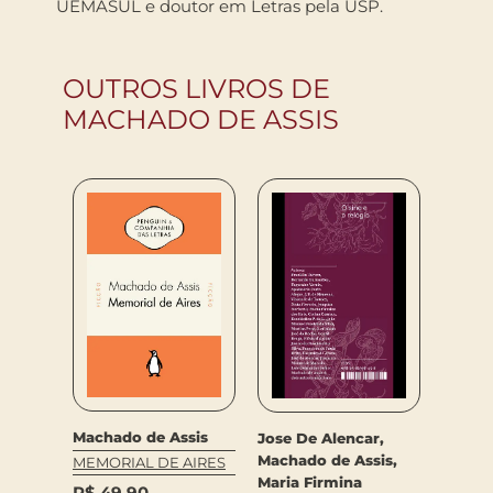
UEMASUL e doutor em Letras pela USP.
OUTROS LIVROS DE
MACHADO DE ASSIS
Fabio 
Ba, M
Machado de Assis
Jose De Alencar,
Assis
sis
Machado de Assis,
MEMORIAL DE AIRES
O ALIE
RO
Maria Firmina
EM QU
R$
49,90