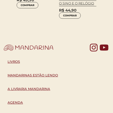
O SINO E O RELÓGIO
COMPRAR
R$
69
R$
44,90
COM
COMPRAR
Yo
LIVROS
MANDARINAS ESTÃO LENDO
A LIVRARIA MANDARINA
AGENDA