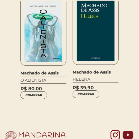
r,
Macha
Machado de Assis
Machado de Assis
sis,
MELH
HELENA
O ALIENISTA
CRÔNI
R$
39,90
DE ASS
R$
80,00
LÓGIO
COMPRAR
COMPRAR
R$
65
COM
Yo