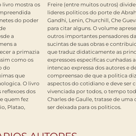
livro mostra os
aco, aqui, com
compreendida
, Jose Marti,
inetes do poder
son Mandela, so
ade
 de
sde a
cricoes
omens a
lossario
ecer a primazia
erminologias e
ao do
tor a
aximas que
a todos os
logica. O livro
nscientemente
 reflexoes dos
, como alertou
de quem fez
 demais para
o, Platao,
ser deixada para os politicos.