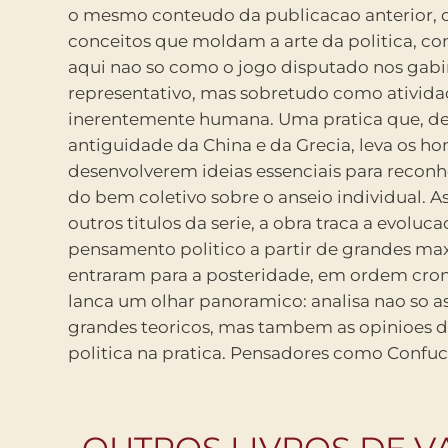
o mesmo conteudo da publicacao anterior, o 
Freire (entre muitos outros) dividem esp
conceitos que moldam a arte da politica, 
lideres politicos do porte de Abraham Lincoln
aqui nao so como o jogo disputado nos gab
Gandhi, Lenin, Churchill, Che Guevara e Nel
representativo, mas sobretudo como ativid
para citar alguns. O volume apresenta um inventario
inerentemente humana. Uma pratica que, de
outros importantes pensadores da politica, com des
antiguidade da China e da Grecia, leva os h
sucintas de suas obras e contribuicoes, alem de um g
desenvolverem ideias essenciais para reconh
que traduz didaticamente as principais t
do bem coletivo sobre o anseio individual. Assim como os
expressoes especificas cunhadas ao longo da historia. A
outros titulos da serie, a obra traca a evoluc
intencao expressa dos autores e despertar no lei
pensamento politico a partir de grandes m
compreensao de que a politica diz respeito 
entraram para a posteridade, em ordem crono
aspectos do cotidiano e deve ser co
lanca um olhar panoramico: analisa nao so as
vivenciada por todos, o tempo todo. Afinal
grandes teoricos, mas tambem as opinioes 
Charles de Gaulle, tratase de uma questao seria
politica na pratica. Pensadores como Confuci