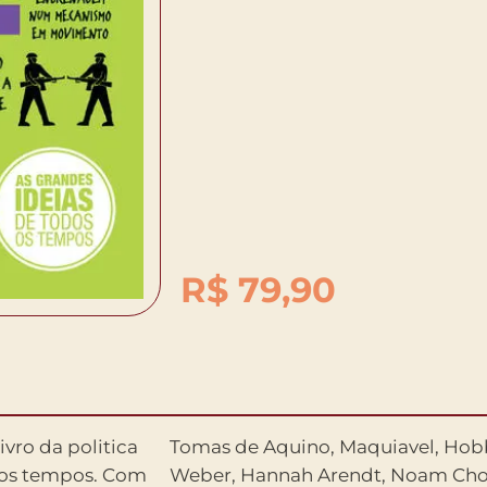
R$
79,90
ivro da politica
usseau, Marx,
s os tempos. Com
rasileiro Paulo