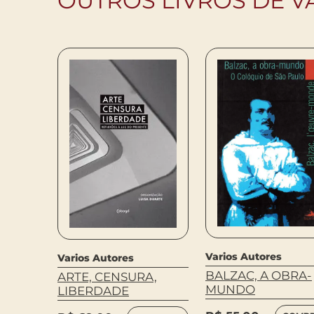
OUTROS LIVROS DE V
Varios Autores
Varios Autores
ÇÃO DE
BALZAC, A OBRA-
ARTE, CENSURA,
MUNDO
LIBERDADE
MPRAR