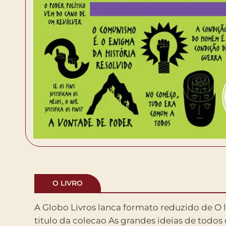
O LIVRO
A Globo Livros lanca formato reduzido de O l
Tomas de Aquino, Maquiavel, Hobbes, Ro
titulo da colecao As grandes ideias de todo
Weber, Hannah Arendt, Noam Chomsky e o b