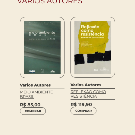
VARIOS AUTORES
Varios
O LIV
Varios Autores
Varios Autores
LITER
REFLEXÃO COMO
MEIO AMBIENTE
A
R$
79
RESISTÊNCIA
BRASIL
LEIA 
R$
119,90
R$
85,00
COMPRAR
COMPRAR