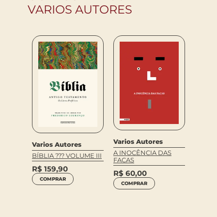
VARIOS AUTORES
Varios Autores
Varios Autores
Varios
A INOCÊNCIA DAS
BÍBLIA ??? VOLUME III
FACAS
VOCE J
A
(2 EDI
R$
159,90
R$
60,00
COMPRAR
R$
44
COMPRAR
COM