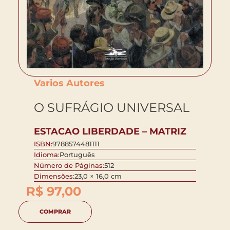
Varios Autores
O SUFRÁGIO UNIVERSAL
ESTACAO LIBERDADE – MATRIZ
ISBN:
9788574481111
Idioma:
Português
Número de Páginas:
512
Dimensões:
23,0 × 16,0 cm
R$
97,00
COMPRAR