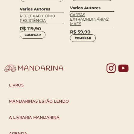
Varios Autores
Varios Autores
Varios
CARTAS
IDA
REFLEXÃO COMO
HISTÓR
EXTRAORDINÁRIAS:
ASIL –
RESISTÊNCIA
PRIVAD
MÃES
 DE
R$
119,90
R$
69
R$
59,90
COMPRAR
COM
COMPRAR
Yo
LIVROS
MANDARINAS ESTÃO LENDO
A LIVRARIA MANDARINA
AGENDA