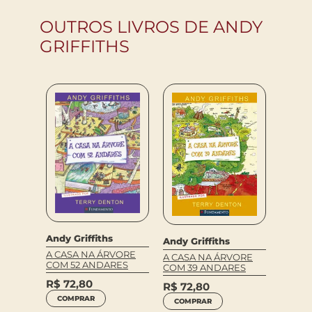
OUTROS LIVROS DE ANDY
GRIFFITHS
Andy Griffiths
Andy Griffiths
Andy G
A CASA NA ÁRVORE
A CASA NA ÁRVORE
VORE
A CAS
COM 52 ANDARES
COM 39 ANDARES
ES
COM 6
R$
72,80
R$
72,80
R$
72
COMPRAR
COMPRAR
COM