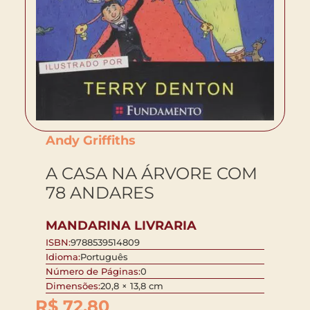
Andy Griffiths
A CASA NA ÁRVORE COM
78 ANDARES
MANDARINA LIVRARIA
ISBN:
9788539514809
Idioma:
Português
Número de Páginas:
0
Dimensões:
20,8 × 13,8 cm
R$
72,80