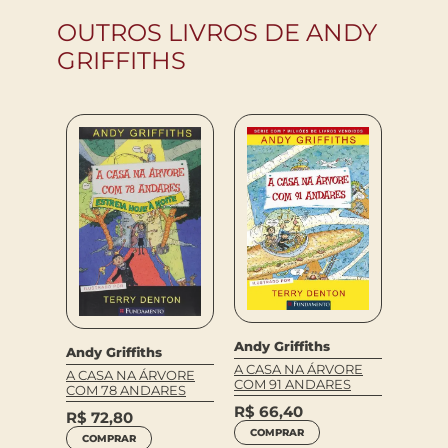
OUTROS LIVROS DE ANDY
GRIFFITHS
Andy G
Andy Griffiths
Andy Griffiths
A CAS
VORE
A CASA NA ÁRVORE
A CASA NA ÁRVORE
COM 2
ES
COM 91 ANDARES
COM 78 ANDARES
R$
72
R$
66,40
R$
72,80
COM
COMPRAR
COMPRAR