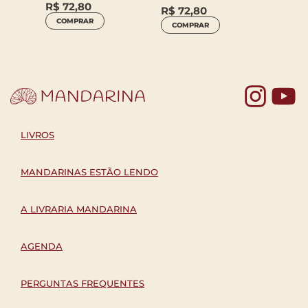
R$
72,80
R$
72,80
R$
72
COMPRAR
COMPRAR
COM
Yo
LIVROS
MANDARINAS ESTÃO LENDO
A LIVRARIA MANDARINA
AGENDA
PERGUNTAS FREQUENTES