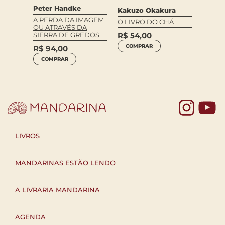
Peter Handke
Osamu
Kakuzo Okakura
A PERDA DA IMAGEM
SPADA
MULH
O LIVRO DO CHÁ
OU ATRAVÉS DA
R$
68
SIERRA DE GREDOS
R$
54,00
COM
COMPRAR
R$
94,00
COMPRAR
Yo
LIVROS
MANDARINAS ESTÃO LENDO
A LIVRARIA MANDARINA
AGENDA