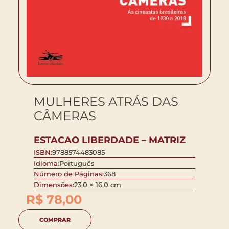
MULHERES ATRÁS DAS
CÂMERAS
ESTACAO LIBERDADE – MATRIZ
ISBN:
9788574483085
Idioma:
Português
Número de Páginas:
368
Dimensões:
23,0 × 16,0 cm
R$
78,00
COMPRAR