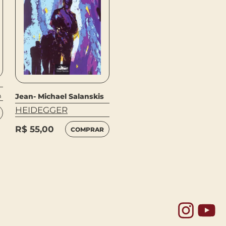
A
Jean- Michael Salanskis
Hiromi Kawakami
HEIDEGGER
A VALISE DO
PROFESSOR
R$
55,00
COMPRAR
R$
62,00
COMPRAR
Yo