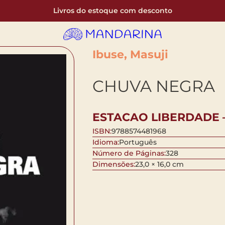
Livros do estoque com desconto
Ibuse, Masuji
CHUVA NEGRA
ESTACAO LIBERDADE 
ISBN:
9788574481968
Idioma:
Português
Número de Páginas:
328
Dimensões:
23,0 × 16,0 cm