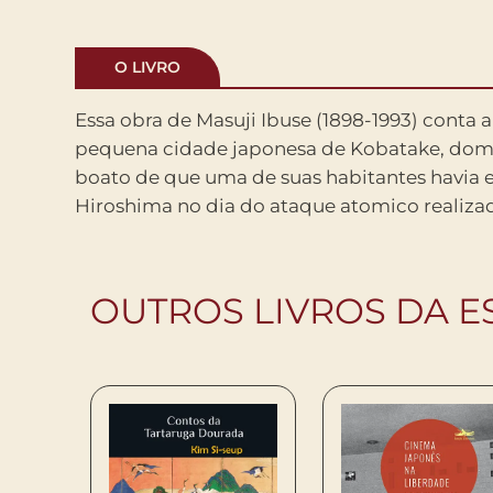
O LIVRO
Essa obra de Masuji Ibuse (1898-1993) conta a
norte-americana, em 1945. As possibilidades de 
pequena cidade japonesa de Kobatake, dom
estivesse contaminada pela radiacao reduzem, dia
boato de que uma de suas habitantes havia
chances de casamento. Antologica filmagem
Hiroshima no dia do ataque atomico realiza
OUTROS LIVROS DA E