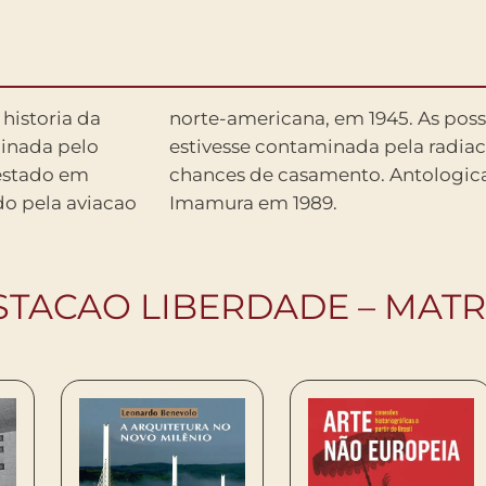
 historia da
que a garota
inada pelo
 a dia, suas
 estado em
 de Shohei
do pela aviacao
Imamura em 1989.
STACAO LIBERDADE – MATR