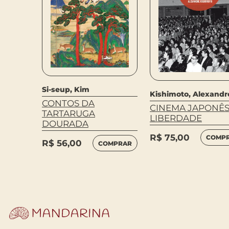
Si-seup, Kim
Kishimoto, Alexandr
Lourdou,
CONTOS DA
CINEMA JAPONÊS
TARTARUGA
LIBERDADE
DOURADA
R$
75,00
COMP
R$
56,00
COMPRAR
MPRAR