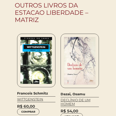
OUTROS LIVROS DA
ESTACAO LIBERDADE –
MATRIZ
El Liss
RÚSSI
R$
80
hinji
Francois Schmitz
Dazai, Osamu
COM
WITTGENSTEIN
DECLÍNIO DE UM
HOMEM
R$
60,00
R$
54,00
COMPRAR