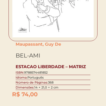
Maupassant, Guy De
BEL-AMI
ESTACAO LIBERDADE – MATRIZ
ISBN:
9788574481852
Idioma:
Português
Número de Páginas:
368
Dimensões:
14 × 21,0 × 2 cm
R$
74,00