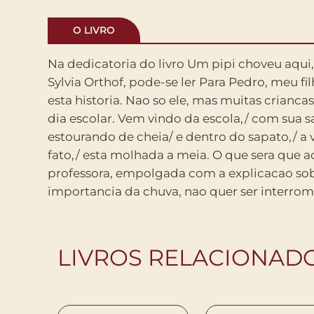
O LIVRO
Na dedicatoria do livro Um pipi choveu aqui,
Pedro sair da sala para ir ao banheiro. Quanto ma
Sylvia Orthof, pode-se ler Para Pedro, meu fil
sobre agua mais a vontade do menino a
esta historia. Nao so ele, mas muitas criancas
Pedroca nao aguenta,/ tres pinguinhos solta e 
dia escolar. Vem vindo da escola,/ com sua s
todo segurar / mas o pipi sai a jato,/ como um jato de 
estourando de cheia/ e dentro do sapato,/ a
molhando ate seu sapato,/ fazendo um lago n
fato,/ esta molhada a meia. O que sera que 
sob a tonica do humor, do ludico, jogos de pala
professora, empolgada com a explicacao sob
sonoridade constroem essa historia tao pertinen
importancia da chuva, nao quer ser interrom
LIVROS RELACIONAD