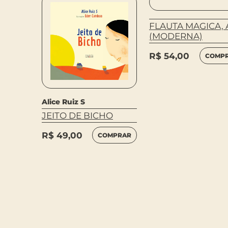
FLAUTA MAGICA, 
(MODERNA)
R$
54,00
COMP
Alice Ruiz S
JEITO DE BICHO
chez
R$
49,00
COMPRAR
NA,
HOS.
MPRAR