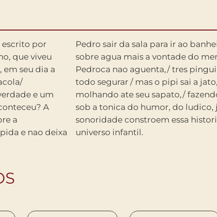
 escrito por
is ela falava
ho, que viveu
umentava. E
, em seu dia a
tenta/ o resto
acola/
aviao,/
 verdade e um
o chao. Rimas
aconteceu? A
vras, ritmo e
re a
te ao
pida e nao deixa
universo infantil.
OS