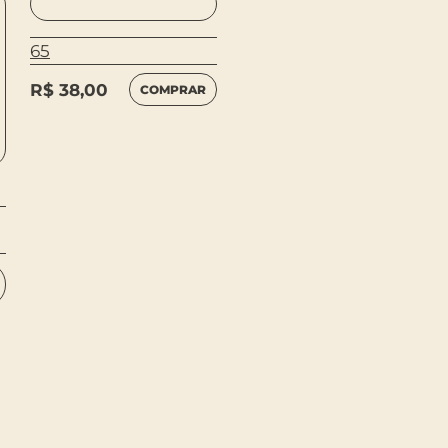
65
R$
38,00
COMPRAR
O MENINO COM
FLORES NO CABELO
R$
69,90
COMPRAR