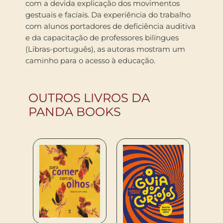
com a devida explicação dos movimentos
gestuais e faciais. Da experiência do trabalho
com alunos portadores de deficiência auditiva
e da capacitação de professores bilíngues
(Libras-português), as autoras mostram um
caminho para o acesso à educação.
OUTROS LIVROS DA
PANDA BOOKS
Todd P
O LIV
TERRA
R$
49
COM