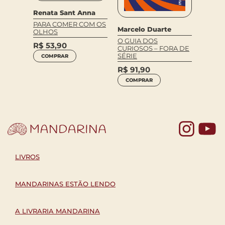
Renata Sant Anna
PARA COMER COM OS
Marcelo Duarte
OLHOS
O GUIA DOS
R$
53,90
CURIOSOS – FORA DE
LUTA E
SÉRIE
COMPRAR
R$
91,90
COMPRAR
Yo
LIVROS
MANDARINAS ESTÃO LENDO
A LIVRARIA MANDARINA