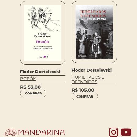
Fiodor
Fiodor Dostoievski
vski
Fiodor Dostoievski
MEMÓR
HUMILHADOS E
BOBÓK
SUBS
OFENDIDOS
R$
53,00
R$
58
R$
105,00
COMPRAR
COM
COMPRAR
Yo