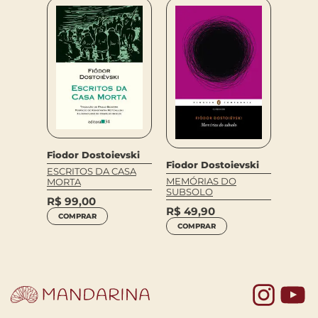
Fiodor Dostoievski
vski
Fiodor
Fiodor Dostoievski
ESCRITOS DA CASA
MEMÓR
MEMÓRIAS DO
MORTA
)
SUBS
SUBSOLO
R$
99,00
R$
59
R$
49,90
COMPRAR
COM
COMPRAR
Yo