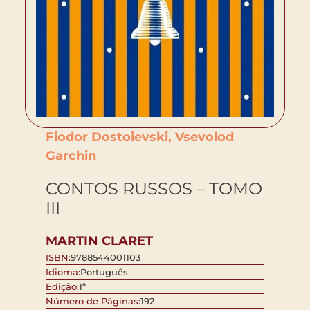
Fiodor Dostoievski, Vsevolod
Garchin
CONTOS RUSSOS – TOMO
III
MARTIN CLARET
ISBN:
9788544001103
Idioma:
Português
Edição:
1ª
Número de Páginas:
192