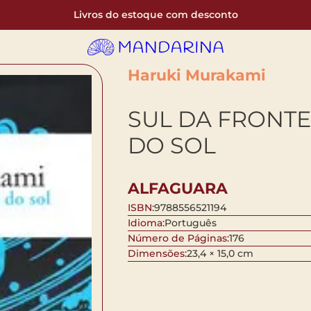
Livros do estoque com desconto
Haruki Murakami
SUL DA FRONTE
DO SOL
ALFAGUARA
ISBN:
9788556521194
Idioma:
Português
Número de Páginas:
176
Dimensões:
23,4 × 15,0 cm