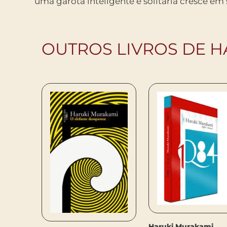
uma garota inteligente e solitária cresce em
OUTROS LIVROS DE 
Haruki Murakami