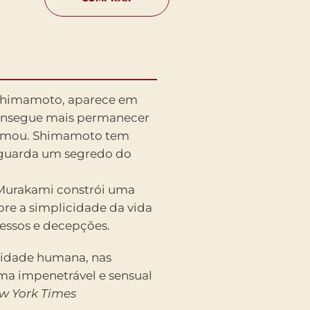
 Shimamoto, aparece em
onsegue mais permanecer
tumou. Shimamoto tem
s guarda um segredo do
 Murakami constrói uma
bre a simplicidade da vida
ssos e decepções.
lidade humana, nas
ma impenetrável e sensual
w York Times