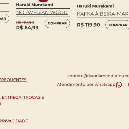
Haruki Murakami
Haruki Murakami
NORWEGIAN WOOD
KAFKA À BEIRA-MAR
RAR
R$
99,90
COMPRAR
R$
119,90
COMPRAR
R$
64,93
contato@livrariamandarina.c
FREQUENTES
Atendimento por whatsapp
E ENTREGA, TROCAS E
S
 PRIVACIDADE