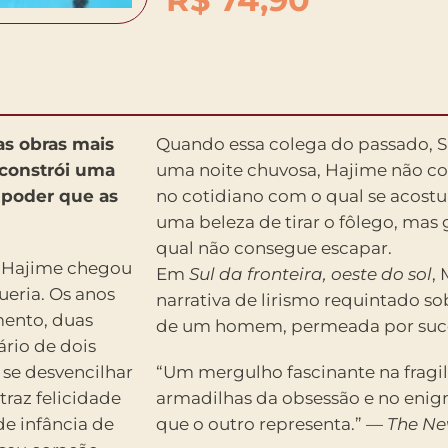
s obras mais
Quando essa colega do passado,
 constrói uma
uma noite chuvosa, Hajime não c
o poder que as
no cotidiano com o qual se acos
uma beleza de tirar o fôlego, ma
qual não consegue escapar.
, Hajime chegou
Em
Sul da fronteira, oeste do sol
,
eria. Os anos
narrativa de lirismo requintado so
ento, duas
de um homem, permeada por suce
ário de dois
 se desvencilhar
“Um mergulho fascinante na fragi
raz felicidade
armadilhas da obsessão e no enig
e infância de
que o outro representa.” —
The Ne