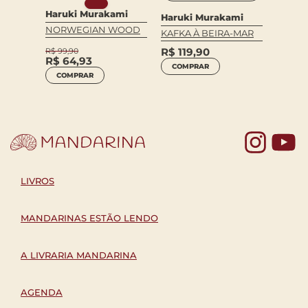
ami
Haruk
Haruki Murakami
Haruki Murakami
SUL D
NORWEGIAN WOOD
KAFKA À BEIRA-MAR
OESTE
R$
119,90
R$
99,90
R$
74
R$
64,93
COMPRAR
COM
COMPRAR
Yo
LIVROS
MANDARINAS ESTÃO LENDO
A LIVRARIA MANDARINA
AGENDA