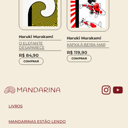
ami
Haruki Murakami
Haruk
Haruki Murakami
IRA,
O ELEFANTE
NORW
KAFKA À BEIRA-MAR
DESAPARECE
R$
119,90
R$
99,9
R$
84,90
R$
64
COMPRAR
COMPRAR
COM
Yo
LIVROS
MANDARINAS ESTÃO LENDO