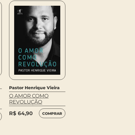
Pastor Henrique Vieira
Robert Louis Stevenson
O AMOR COMO
O MÉDICO E O
REVOLUÇÃO
MONSTRO
R$
64,90
COMPRAR
R$
49,90
COMPRAR