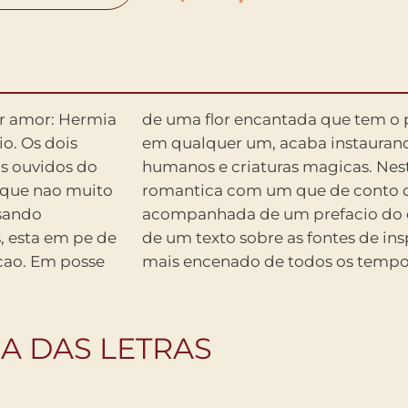
or amor: Hermia
espertar o amor
o. Os dois
fusao entre
s ouvidos do
o, a comedia
sque nao muito
e fadas vem
usando
Souza e
s, esta em pe de
 do dramaturgo
icao. Em posse
mais encenado de todos os tempo
IA DAS LETRAS