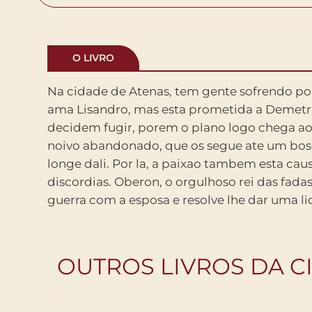
O LIVRO
Na cidade de Atenas, tem gente sofrendo p
de uma flor encantada que tem o poder de d
ama Lisandro, mas esta prometida a Demetri
em qualquer um, acaba instaurando a maior con
decidem fugir, porem o plano logo chega ao
humanos e criaturas magicas. Nesta edica
noivo abandonado, que os segue ate um bo
romantica com um que de conto d
longe dali. Por la, a paixao tambem esta ca
acompanhada de um prefacio do escritor Flavio de 
discordias. Oberon, o orgulhoso rei das fada
de um texto sobre as fontes de inspiracao
guerra com a esposa e resolve lhe dar uma l
OUTROS LIVROS DA C