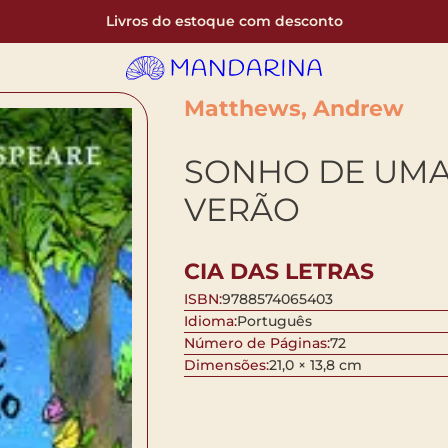
Livros do estoque com desconto
Matthews, Andrew
SONHO DE UMA
VERÃO
CIA DAS LETRAS
ISBN:
9788574065403
Idioma:
Português
Número de Páginas:
72
Dimensões:
21,0 × 13,8 cm